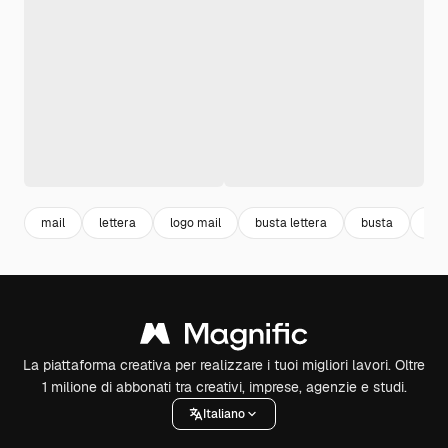
mail
lettera
logo mail
busta lettera
busta
ico
La piattaforma creativa per realizzare i tuoi migliori lavori. Oltre
1 milione di abbonati tra creativi, imprese, agenzie e studi.
Italiano