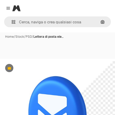
Magnific
Close menu
Cerca 
Home
/
Stock
/
PSD
/
Lettera di posta ele…
Premium