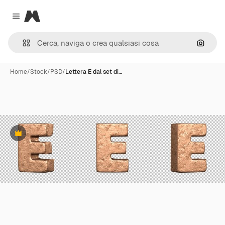
Magnific
Close menu
Cerca 
Home
/
Stock
/
PSD
/
Lettera E dal set di…
Premium