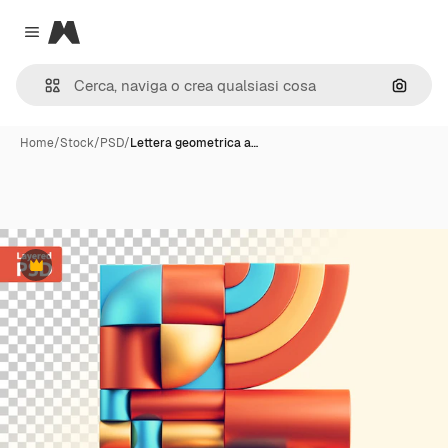
Magnific
Close menu
Cerca 
Home
/
Stock
/
PSD
/
Lettera geometrica a…
Premium