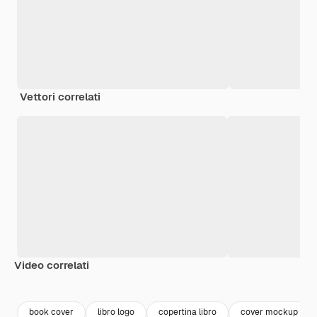
Vettori correlati
Video correlati
Premium
Premium
Premium
Premium
book cover
libro logo
copertina libro
cover mockup