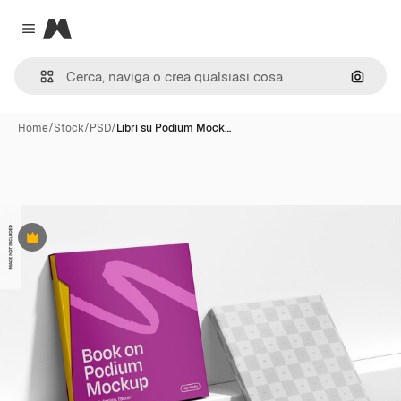
Magnific
Close menu
Cerca 
Home
/
Stock
/
PSD
/
Libri su Podium Mock…
Premium