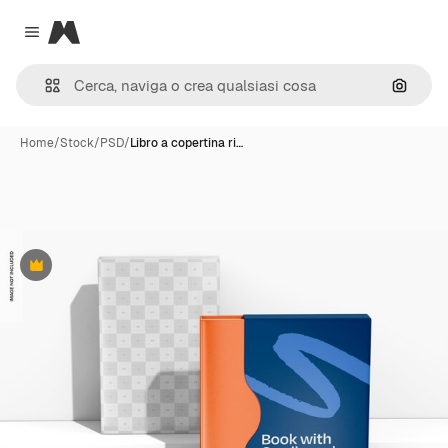
Magnific
Close menu
Cerca 
Home
/
Stock
/
PSD
/
Libro a copertina ri…
Premium