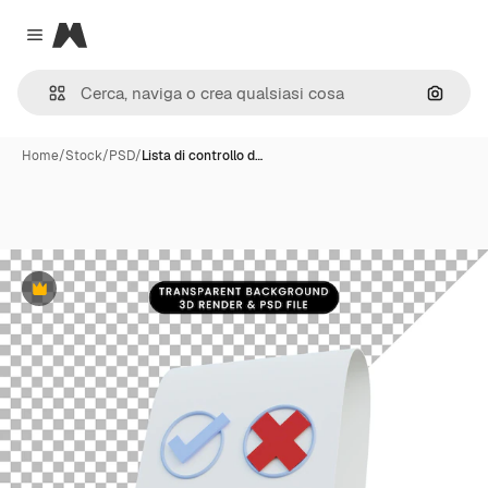
Magnific
Close menu
Cerca 
Home
/
Stock
/
PSD
/
Lista di controllo d…
Premium