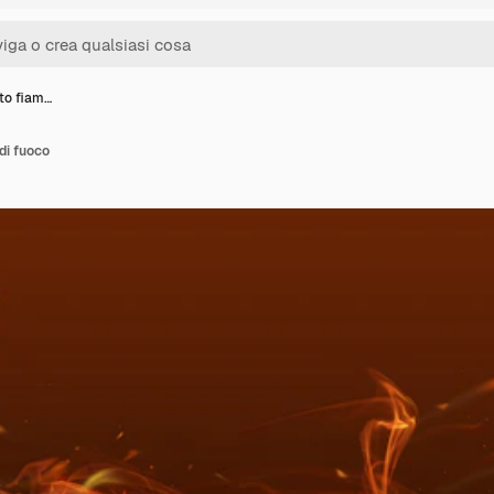
tto fiam…
di fuoco