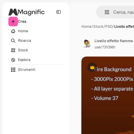
Crea
Home
/
Stock
/
PSD
/
Livello effe
Home
Ricerca
Livello effetto fiamme 
user7310961
Stock
Esplora
Strumenti
Premium