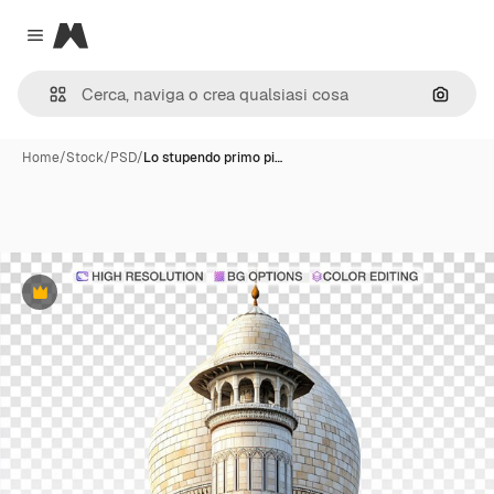
Magnific
Close menu
Cerca 
Home
/
Stock
/
PSD
/
Lo stupendo primo pi…
Premium