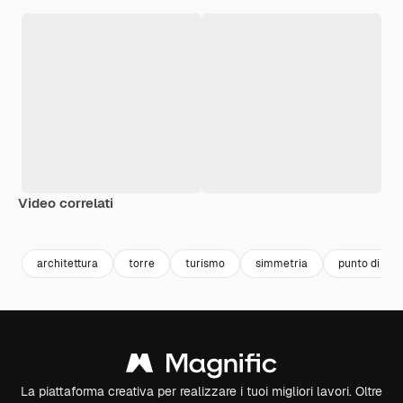
Video correlati
Premium
Premium
Premium
Premium
architettura
torre
turismo
simmetria
punto di rif
La piattaforma creativa per realizzare i tuoi migliori lavori. Oltre