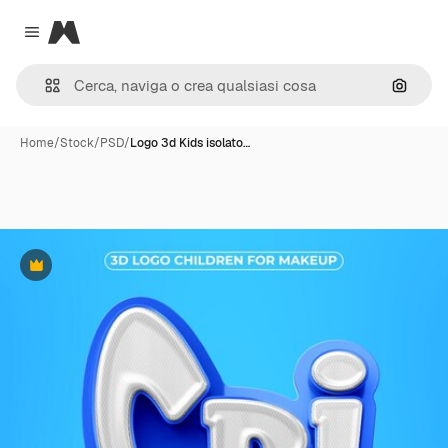
Magnific
Close menu
Cerca 
Home
/
Stock
/
PSD
/
Logo 3d Kids isolato…
Premium