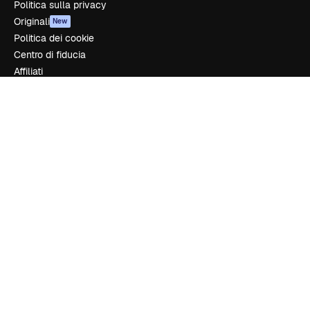
Politica sulla privacy
Originali
New
Politica dei cookie
Centro di fiducia
Affiliati
Aziende
Azienda
Prezzi
Chi siamo
Recensioni
Lavora con noi
Cerca tendenze
Blog
Eventi
Slidesgo
Vendi i tuoi contenuti
Sala stampa
Cerchi magnific.ai