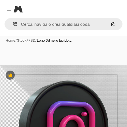
Magnific
Close menu
Cerca 
Home
/
Stock
/
PSD
/
Logo 3d nero lucido …
Premium