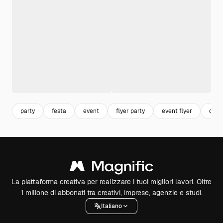
party
festa
event
flyer party
event flyer
carn
La piattaforma creativa per realizzare i tuoi migliori lavori. Oltre
1 milione di abbonati tra creativi, imprese, agenzie e studi.
Italiano