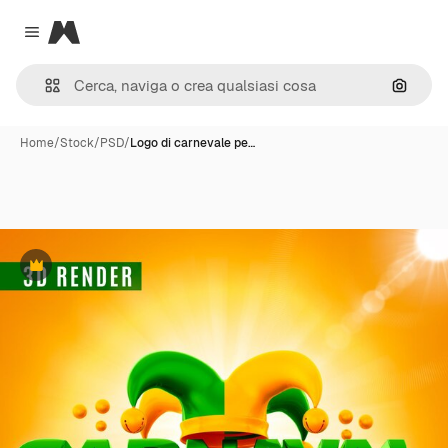
Magnific
Close menu
Cerca 
Home
/
Stock
/
PSD
/
Logo di carnevale pe…
Premium