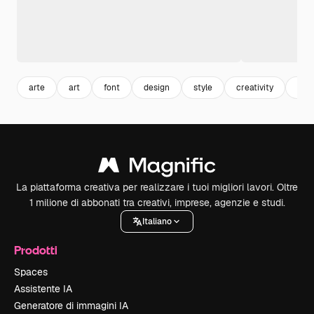
arte
art
font
design
style
creativity
crea
La piattaforma creativa per realizzare i tuoi migliori lavori. Oltre
1 milione di abbonati tra creativi, imprese, agenzie e studi.
Italiano
Prodotti
Spaces
Assistente IA
Generatore di immagini IA