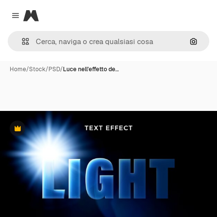
Magnific
Close menu
Cerca 
Home
/
Stock
/
PSD
/
Luce nell'effetto de…
Premium