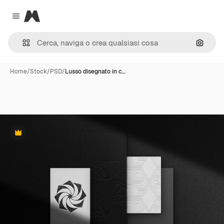
Magnific
Close menu
Cerca 
Home
/
Stock
/
PSD
/
Lusso disegnato in c…
Premium