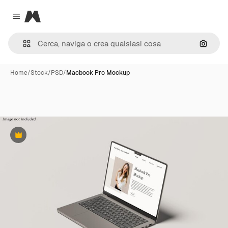
Magnific
Close menu
Cerca 
Home
/
Stock
/
PSD
/
Macbook Pro Mockup
Premium