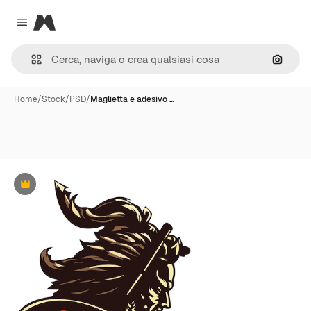
Magnific
Close menu
Cerca 
Home
/
Stock
/
PSD
/
Maglietta e adesivo …
Premium