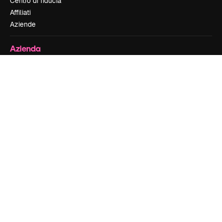
Centro di fiducia
Affiliati
Aziende
Azienda
Prezzi
Chi siamo
Recensioni
Lavora con noi
Cerca tendenze
Blog
Eventi
Slidesgo
Vendi i tuoi contenuti
Sala stampa
Cerchi magnific.ai
Contattaci