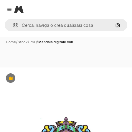
Magnific
Close menu
Cerca 
Home
/
Stock
/
PSD
/
Mandala digitale con…
Premium