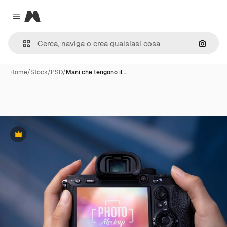
Magnific
Close menu
Cerca 
Home
/
Stock
/
PSD
/
Mani che tengono il …
Premium