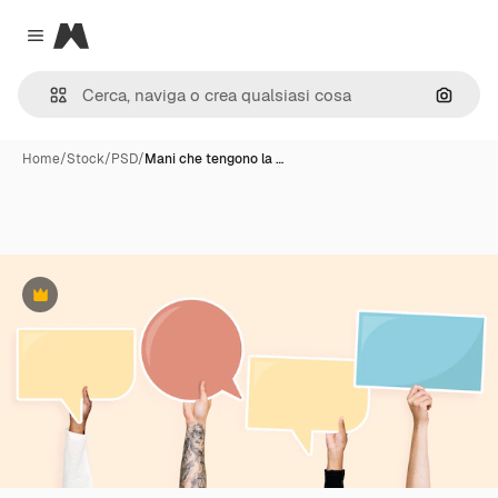
Magnific
Close menu
Cerca 
Home
/
Stock
/
PSD
/
Mani che tengono la …
Premium