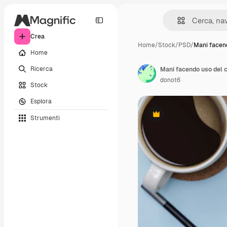
Crea
Home
/
Stock
/
PSD
/
Mani facen
Home
Ricerca
donot6
Stock
Esplora
Strumenti
Premium