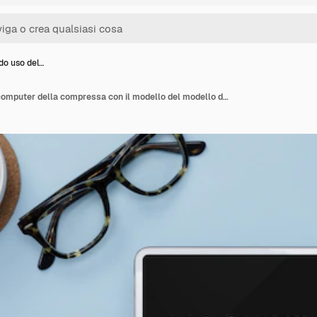
do uso del…
Mani facendo uso del computer della compressa con il modello del modello dello spazio della copia sul topview blu dello scrittorio