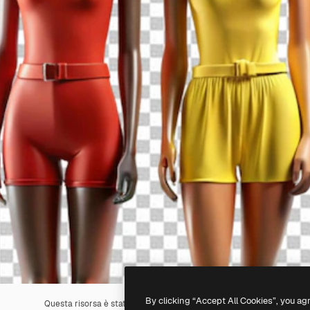
By clicking “Accept All Cookies”, you ag
Questa risorsa è stata generata con l'
IA
. Creane una tua utilizzando 