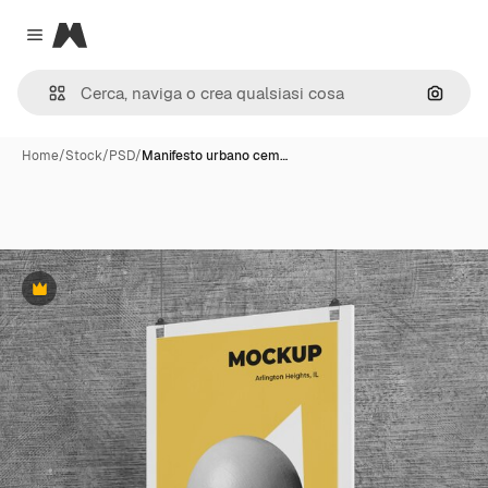
Magnific
Close menu
Cerca 
Home
/
Stock
/
PSD
/
Manifesto urbano cem…
Premium