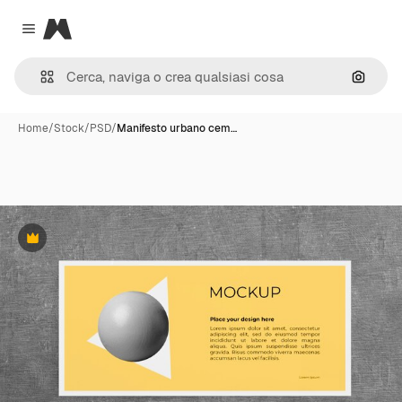
Magnific
Close menu
Cerca 
Home
/
Stock
/
PSD
/
Manifesto urbano cem…
Premium