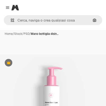
Magnific
Close menu
Cerca 
Home
/
Stock
/
PSD
/
Mano bottiglia disin…
Premium