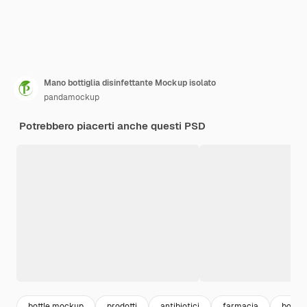
Mano bottiglia disinfettante Mockup isolato
pandamockup
Potrebbero piacerti anche questi PSD
bottle mockup
prodotti
antibiotici
farmacia
bottle