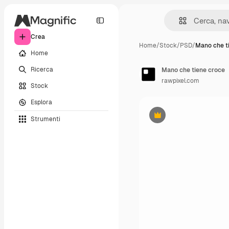
Crea
Home
/
Stock
/
PSD
/
Mano che t
Home
Ricerca
Mano che tiene croce
rawpixel.com
Stock
Esplora
Strumenti
Premium