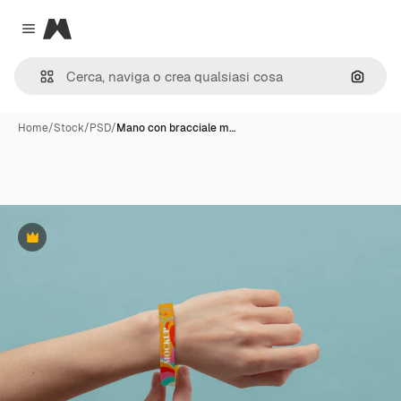
Magnific
Close menu
Cerca 
Home
/
Stock
/
PSD
/
Mano con bracciale m…
Premium