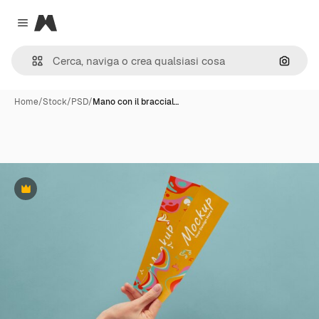
Magnific
Close menu
Cerca 
Home
/
Stock
/
PSD
/
Mano con il braccial…
Premium