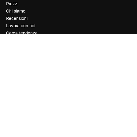
Prezzi
Chi siamo
Recensioni
Lavora con noi
Cerca tendenze
Blog
Eventi
Slidesgo
Vendi i tuoi contenuti
Sala stampa
Cerchi magnific.ai
Contattaci
Assistenza clienti
Instagram
YouTube
LinkedIn
TikTok