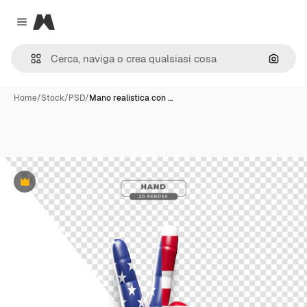
Magnific
Close menu
Cerca 
Home
/
Stock
/
PSD
/
Mano realistica con …
Premium