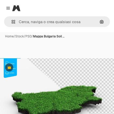
Magnific
Close menu
Cerca 
Home
/
Stock
/
PSD
/
Mappa Bulgaria Soil …
Premium