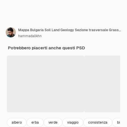
Mappa Bulgaria Soil Land Geology Sezione trasversale Grass verde e roccia Texture del suolo Illustrazione 3d
hammadalikhn
Potrebbero piacerti anche questi PSD
albero
erba
verde
viaggio
consistenza
bianc