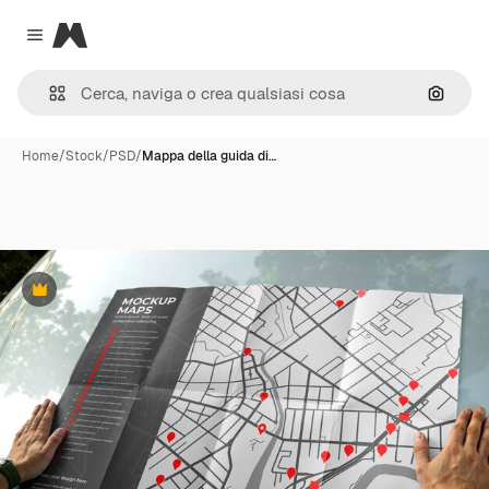
Magnific
Close menu
Cerca 
Home
/
Stock
/
PSD
/
Mappa della guida di…
Premium