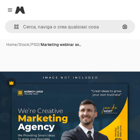
Magnific
Close menu
Cerca 
Home
/
Stock
/
PSD
/
Marketing webinar so…
Premium