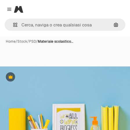
Magnific
Close menu
Cerca 
Home
/
Stock
/
PSD
/
Materiale scolastico…
Premium