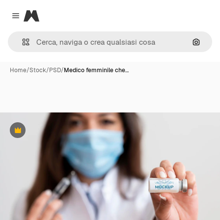
Magnific
Close menu
Cerca 
Home
/
Stock
/
PSD
/
Medico femminile che…
Premium