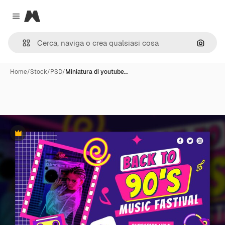
Magnific
Close menu
Cerca 
Home
/
Stock
/
PSD
/
Miniatura di youtube…
Premium