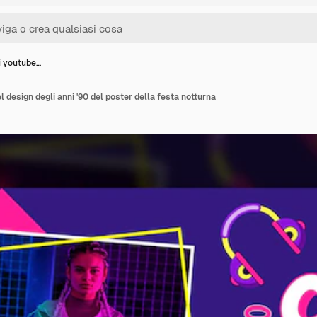
i youtube…
l design degli anni '90 del poster della festa notturna