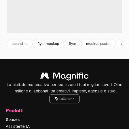
locandina
flyer mockup
flyer
mockup poster
broc
La piattaforma creativa per realizzare i tuoi migliori lavori. Oltre
1 milione di abbonati tra creativi, imprese, agenzie e studi.
Italiano
Prodotti
Spaces
Assistente IA