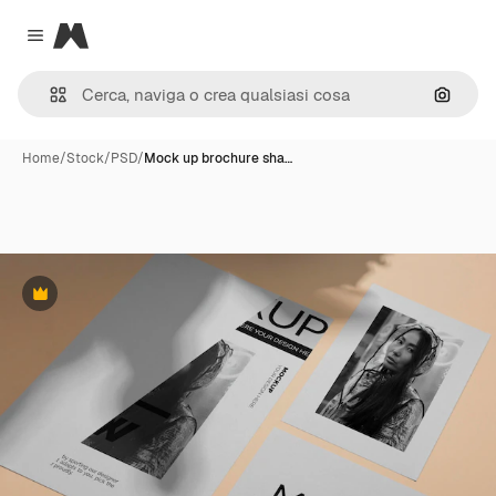
Magnific
Close menu
Cerca 
Home
/
Stock
/
PSD
/
Mock up brochure sha…
Premium