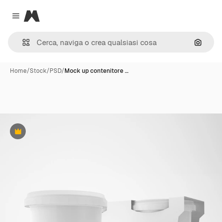
Magnific
Close menu
Cerca 
Home
/
Stock
/
PSD
/
Mock up contenitore …
Premium