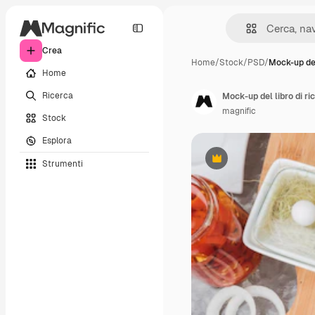
Crea
Home
/
Stock
/
PSD
/
Mock-up del
Home
Ricerca
Mock-up del libro di ri
magnific
Stock
Esplora
Strumenti
Premium