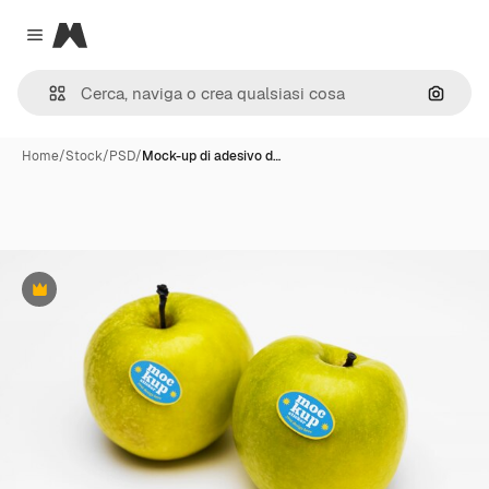
Magnific
Close menu
Cerca 
Home
/
Stock
/
PSD
/
Mock-up di adesivo d…
Premium