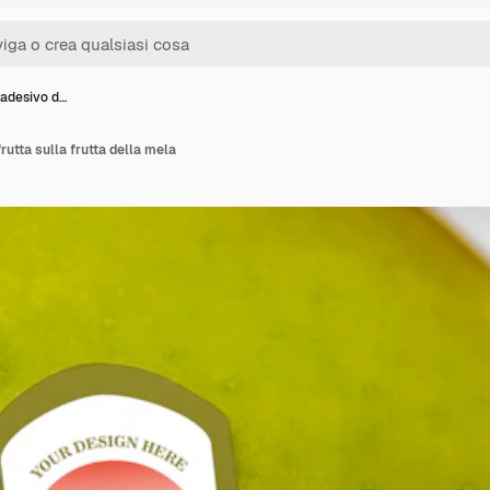
 adesivo d…
rutta sulla frutta della mela