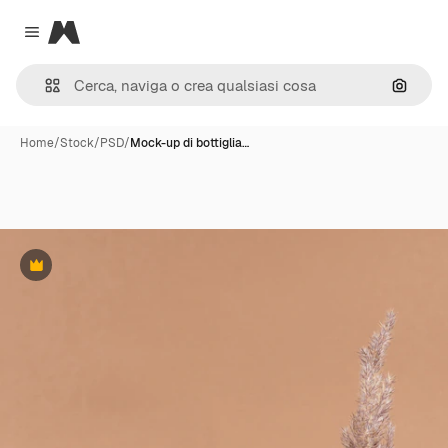
Magnific
Close menu
Cerca 
Home
/
Stock
/
PSD
/
Mock-up di bottiglia…
Premium