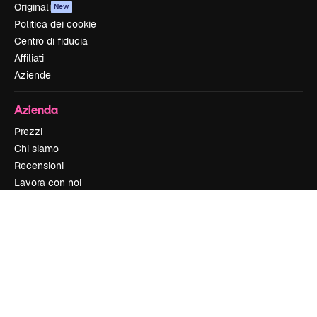
Originali
New
Politica dei cookie
Centro di fiducia
Affiliati
Aziende
Azienda
Prezzi
Chi siamo
Recensioni
Lavora con noi
Cerca tendenze
Blog
Eventi
Slidesgo
Vendi i tuoi contenuti
Sala stampa
Cerchi magnific.ai