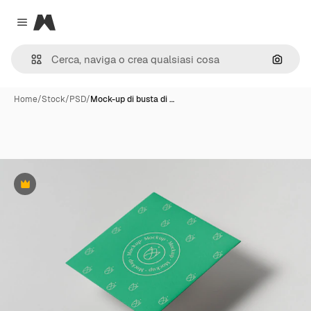
Magnific
Close menu
Cerca 
Home
/
Stock
/
PSD
/
Mock-up di busta di …
Premium