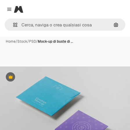
Magnific
Close menu
Cerca 
Home
/
Stock
/
PSD
/
Mock-up di buste di …
Premium