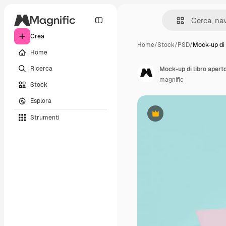
Crea
Home
/
Stock
/
PSD
/
Mock-up di 
Home
Ricerca
Mock-up di libro apert
magnific
Stock
Esplora
Strumenti
Premium