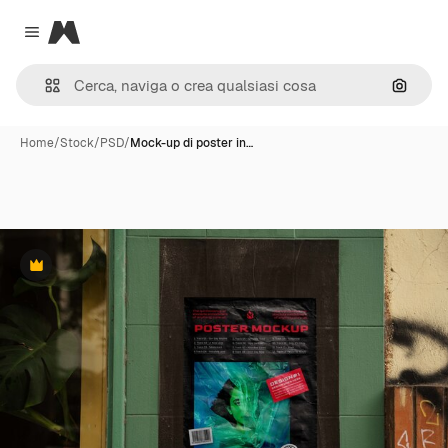
Magnific
Close menu
Cerca 
Home
/
Stock
/
PSD
/
Mock-up di poster in…
Premium