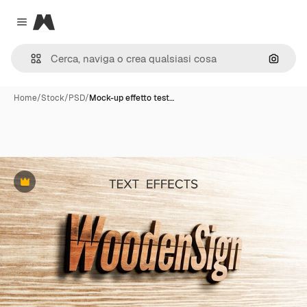
Magnific
Close menu
Cerca 
Home
/
Stock
/
PSD
/
Mock-up effetto test…
Premium