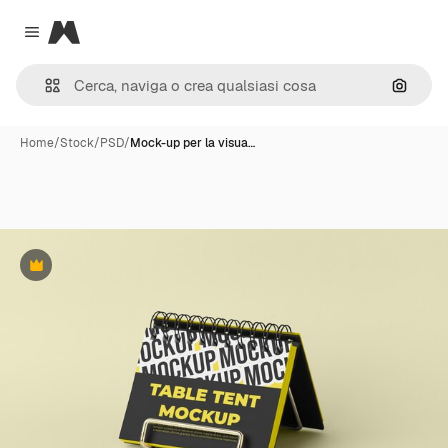
Magnific
Close menu
Cerca 
Home
/
Stock
/
PSD
/
Mock-up per la visua…
Premium