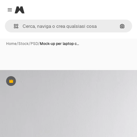
Magnific
Close menu
Cerca 
Home
/
Stock
/
PSD
/
Mock-up per laptop c…
Premium