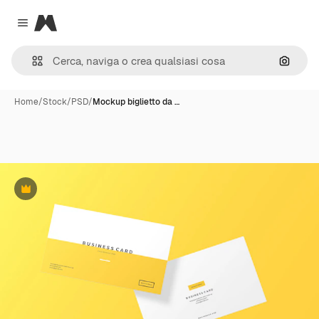
Magnific
Close menu
Cerca 
Home
/
Stock
/
PSD
/
Mockup biglietto da …
Premium