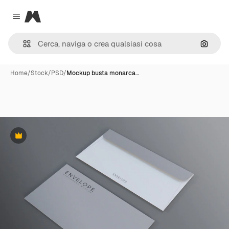
Magnific
Close menu
Cerca 
Home
/
Stock
/
PSD
/
Mockup busta monarca…
Premium