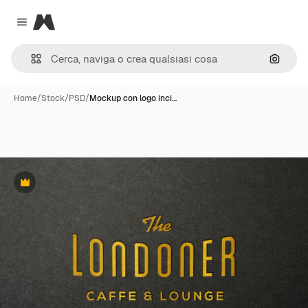
Magnific
Close menu
Cerca 
Home
/
Stock
/
PSD
/
Mockup con logo inci…
Premium